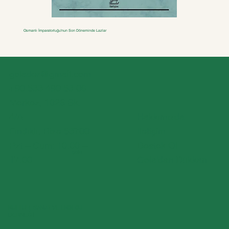
Osmanlı İmparatorluğu'nun Son Döneminde Lazlar
golader@gmail.com
+90 533 490 53 08
Merkez, 1026 Sk.
4/A
Hakkımızda
Fındıklı, Rize 53700
İletişim
Pzt – Cum: 10.00 –
Destek Ol
gola
17.00
Gola'dan Dükkan
KÜLTÜR, SANAT VE EKOLOJİ
DERNEĞİ