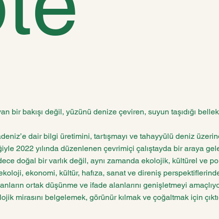
öte
n bir bakışı değil, yüzünü denize çeviren, suyun taşıdığı belle
niz’e dair bilgi üretimini, tartışmayı ve tahayyülü deniz üzerin
eğiyle 2022 yılında düzenlenen çevrimiçi çalıştayda bir araya gel
dece doğal bir varlık değil, aynı zamanda ekolojik, kültürel ve pol
ekoloji, ekonomi, kültür, hafıza, sanat ve direniş perspektiflerin
lanların ortak düşünme ve ifade alanlarını genişletmeyi amaçlıyo
lojik mirasını belgelemek, görünür kılmak ve çoğaltmak için çıktı