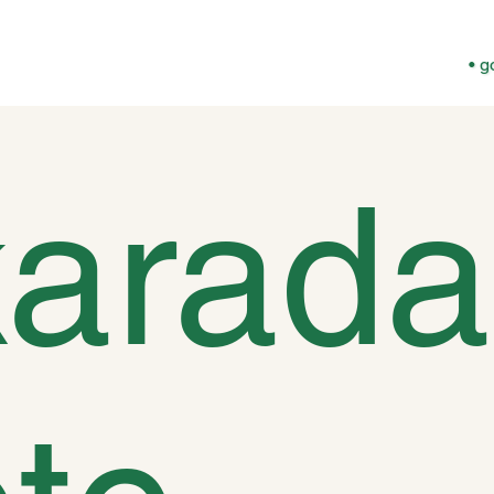
• g
karad