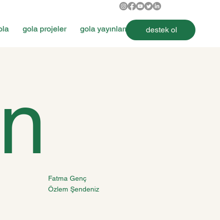
ola
gola projeler
gola yayınları
destek ol
an
Fatma Genç
Özlem Şendeniz