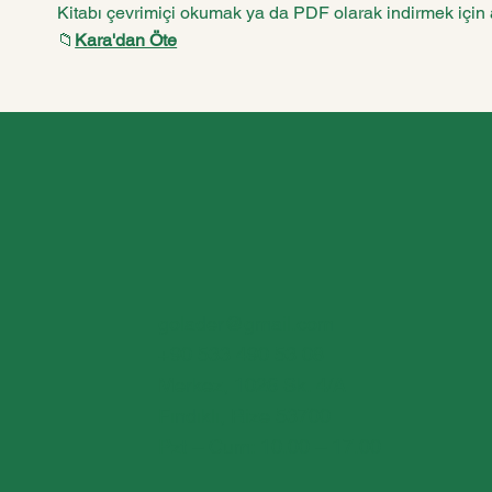
Kitabı çevrimiçi okumak ya da PDF olarak indirmek için a
📁
Kara'dan Öte
golader@gmail.com
+90 533 490 53 08
Merkez, 1026 Sk. 4/A
Fındıklı, Rize 53700
Pzt – Cum: 10.00 – 17.00